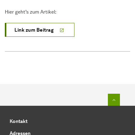
Hier geht’s zum Artikel:
Link zum Beitrag
Zum Seit
Kontakt
Adressen