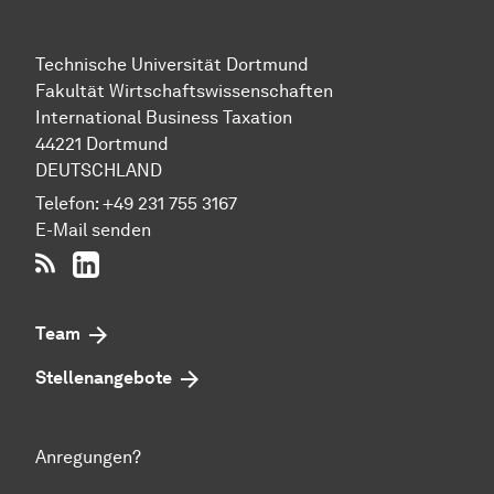
Technische Uni­ver­si­tät Dort­mund
Fakultät Wirtschafts­wissen­schaften
International Business Taxation
44221 Dort­mund
DEUTSCHLAND
Telefon:
+49 231 755 3167
E-Mail senden
RSS-Feed
LinkedIn
Team
Stellenangebote
Anregungen?